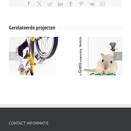
Facebook
X
Reddit
LinkedIn
Tumblr
Pinterest
Vk
E-
mail
Gerelateerde projecten
Waarde coupon
De maandlenzen bij Ercon
CONTACT INFORMATIE