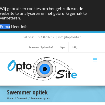
Wij gebruiken cookies om het gebruik van de
website te analyseren en het gebruiksgemak te
verbeteren.
Prima
Meer info
Ga
Bel ons: 0592 820282
|
info@optosite.nl
naar
inhoud
Daarom Optosite!
Tips
FAQ
Swemmer optiek
Home
Drukwerk
Swemmer optiek