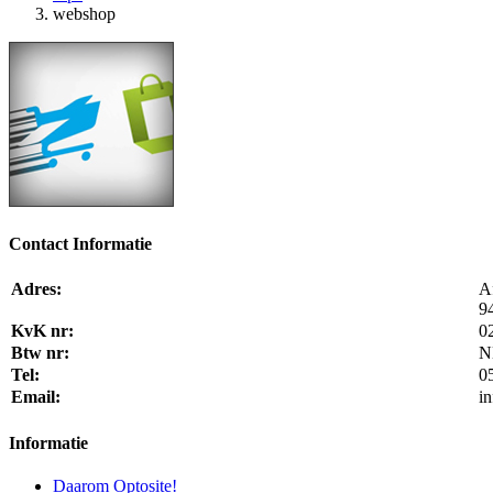
webshop
Contact Informatie
Adres:
A
9
KvK nr:
0
Btw nr:
N
Tel:
0
Email:
i
Informatie
Daarom Optosite!