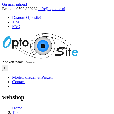
Ga naar inhoud
Bel ons: 0592 820282
|
info@optosite.nl
Daarom Optosite!
Tips
FAQ
Zoeken naar:
Mogelijkheden & Prijzen
Contact
webshop
Home
Tips