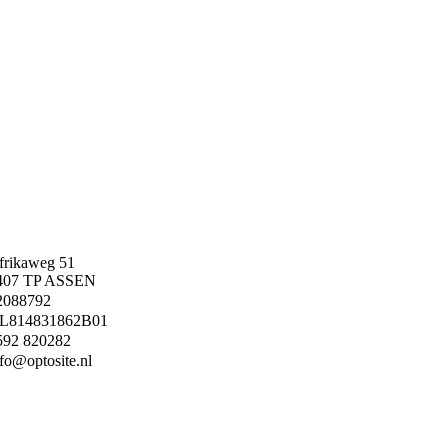
frikaweg 51
407 TP ASSEN
2088792
L814831862B01
592 820282
nfo@optosite.nl