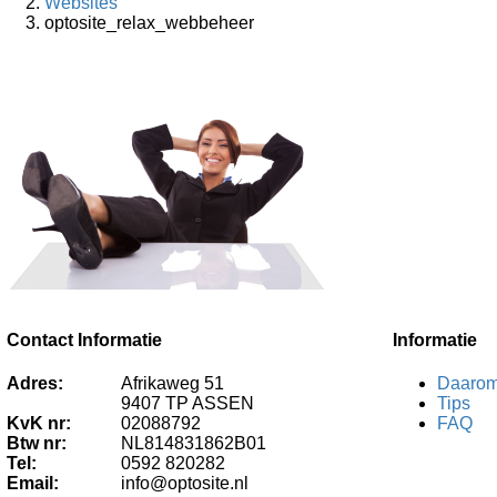
Websites
optosite_relax_webbeheer
Contact Informatie
Informatie
Adres:
Afrikaweg 51
Daarom
9407 TP ASSEN
Tips
KvK nr:
02088792
FAQ
Btw nr:
NL814831862B01
Tel:
0592 820282
Email:
info@optosite.nl