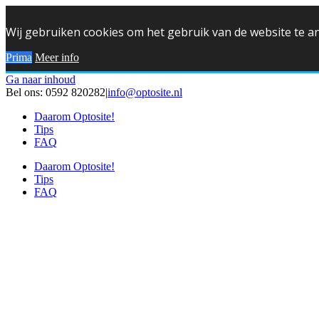
Wij gebruiken cookies om het gebruik van de website te a
Prima
Meer info
Ga naar inhoud
Bel ons: 0592 820282
|
info@optosite.nl
Daarom Optosite!
Tips
FAQ
Daarom Optosite!
Tips
FAQ