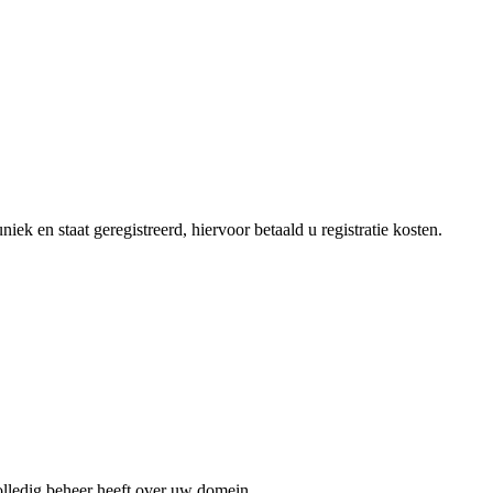
ek en staat geregistreerd, hiervoor betaald u registratie kosten.
volledig beheer heeft over uw domein.