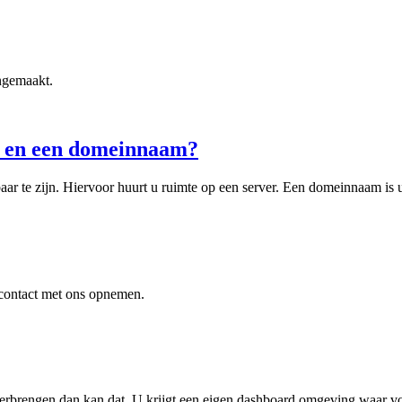
ngemaakt.
n en een domeinnaam?
ar te zijn. Hiervoor huurt u ruimte op een server. Een domeinnaam is uni
r contact met ons opnemen.
 onderbrengen dan kan dat. U krijgt een eigen dashboard omgeving waar 