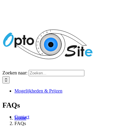
Zoeken naar:
Mogelijkheden & Prijzen
FAQs
Contact
Home
FAQs