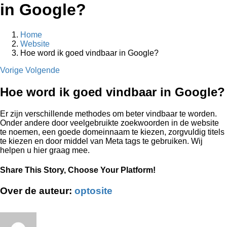
in Google?
Home
Website
Hoe word ik goed vindbaar in Google?
Vorige
Volgende
Hoe word ik goed vindbaar in Google?
Er zijn verschillende methodes om beter vindbaar te worden.
Onder andere door veelgebruikte zoekwoorden in de website
te noemen, een goede domeinnaam te kiezen, zorgvuldig titels
te kiezen en door middel van Meta tags te gebruiken. Wij
helpen u hier graag mee.
Share This Story, Choose Your Platform!
Facebook
X
Reddit
LinkedIn
Tumblr
Pinterest
Vk
E-
Over de auteur:
optosite
mail