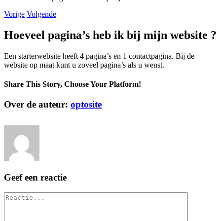
Vorige
Volgende
Hoeveel pagina’s heb ik bij mijn website ?
Een starterwebsite heeft 4 pagina’s en 1 contactpagina. Bij de
website op maat kunt u zoveel pagina’s als u wenst.
Share This Story, Choose Your Platform!
Facebook
X
Reddit
LinkedIn
Tumblr
Pinterest
Vk
E-
Over de auteur:
optosite
mail
Geef een reactie
Reactie