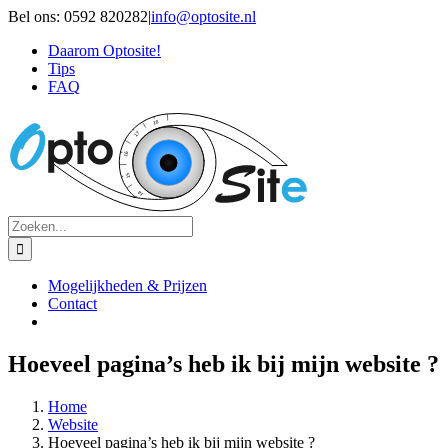
Ga
Bel ons: 0592 820282
|
info@optosite.nl
naar
Daarom Optosite!
inhoud
Tips
FAQ
Zoeken
naar:
Mogelijkheden & Prijzen
Contact
Hoeveel pagina’s heb ik bij mijn website ?
Home
Website
Hoeveel pagina’s heb ik bij mijn website ?